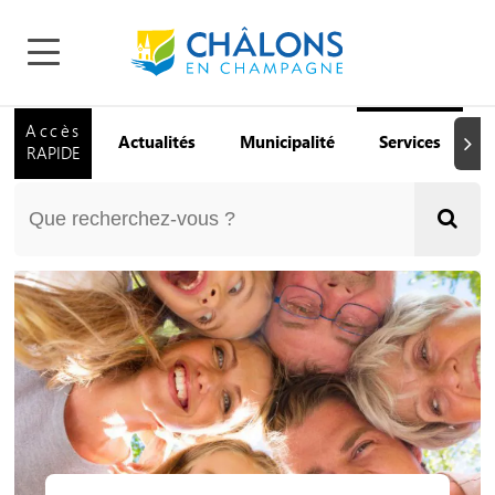
Accès
Actualités
Municipalité
Services
Q
Suiva
RAPIDE