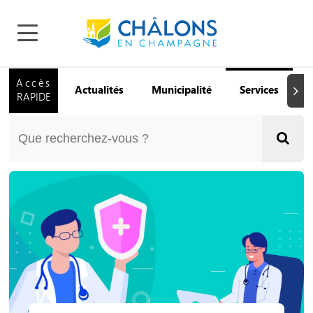
Accès
Actualités
Municipalité
Services
Q
Suiva
RAPIDE