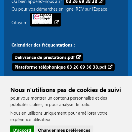
Ou bien appelez-nous au :
03 26 69 38 38
Ou pour vos démarches en ligne, RDV sur l'Espace
Citoyen :
Calendrier des fréquentations :
Délivrance de prestations.pdf
Plateforme téléphonique 03 26 69 38 38.pdf
Nous n'utilisons pas de cookies de suivi
pour vous montrer un contenu personnalisé et des
publicités ciblées, ni pour analyser le trafic.
Nous en utilisons uniquement pour améliorer votre
accessible
expérience utilisateur.
D'accord
Changer mes préférences