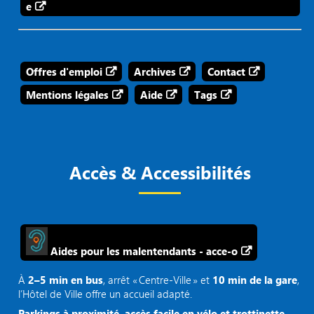
e
Offres d'emploi
Archives
Contact
Mentions légales
Aide
Tags
Accès & Accessibilités
Aides pour les malentendants - acce-o
À
2–5 min en bus
, arrêt « Centre‑Ville » et
10 min de la gare
,
l’Hôtel de Ville offre un accueil adapté.
Parkings à proximité, accès facile en vélo et trottinette.