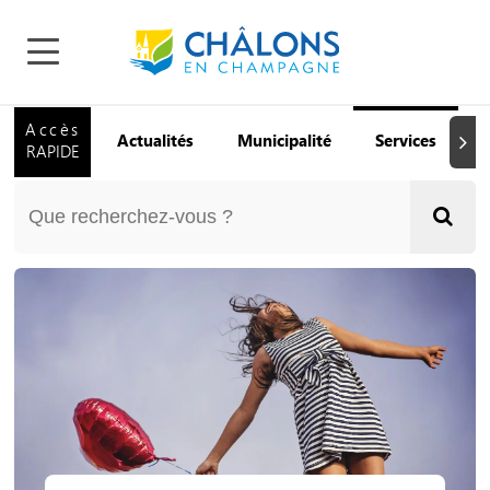
Accès
Actualités
Municipalité
Services
Q
Suiva
RAPIDE