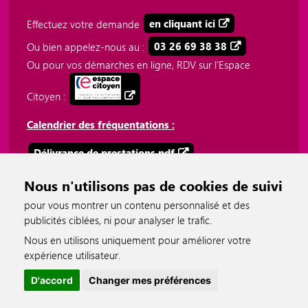
Effectuez votre demande
en cliquant ici
Ou bien appelez-nous au :
03 26 69 38 38
Ou pour vos démarches en ligne, RDV sur l'Espace
Citoyen :
Calendrier des fréquentations :
Délivrance de prestations.pdf
Plateforme téléphonique 03 26 69 38 38.pdf
Nous n'utilisons pas de cookies de suivi
pour vous montrer un contenu personnalisé et des
publicités ciblées, ni pour analyser le trafic.
Nous en utilisons uniquement pour améliorer votre
accessible
expérience utilisateur.
D'accord
Changer mes préférences