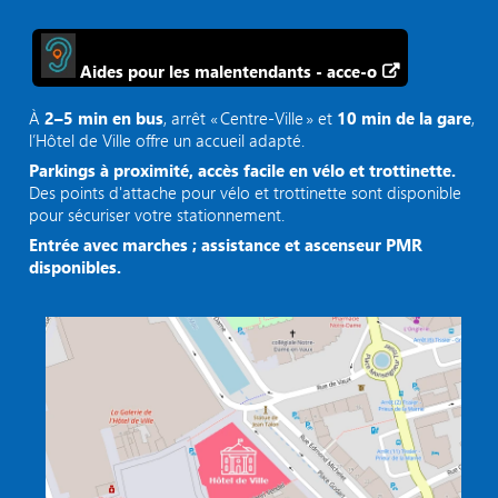
Aides pour les malentendants - acce-o
À
2–5 min en bus
, arrêt « Centre‑Ville » et
10 min de la gare
,
l’Hôtel de Ville offre un accueil adapté.
Parkings à proximité, accès facile en vélo et trottinette.
Des points d'attache pour vélo et trottinette sont disponible
pour sécuriser votre stationnement.
Entrée avec marches ; assistance et ascenseur PMR
disponibles.