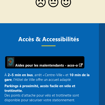
Accès & Accessibilités
Aides pour les malentendants - acce-o
À
2–5 min en bus
, arrêt « Centre‑Ville » et
10 min de la
gare
, l’Hôtel de Ville offre un accueil adapté.
Parkings à proximité, accès facile en vélo et
trottinette.
Des points d'attache pour vélo et trottinette sont
disponible pour sécuriser votre stationnement.