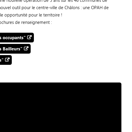
 une nouvelle opération de 5 ans sur les 46 communes de
ouvel outil pour le centre-ville de Châlons : une OPAH de
e opportunité pour le territoire !
brochures de renseignement :
es occupants"
s Bailleurs"
s"