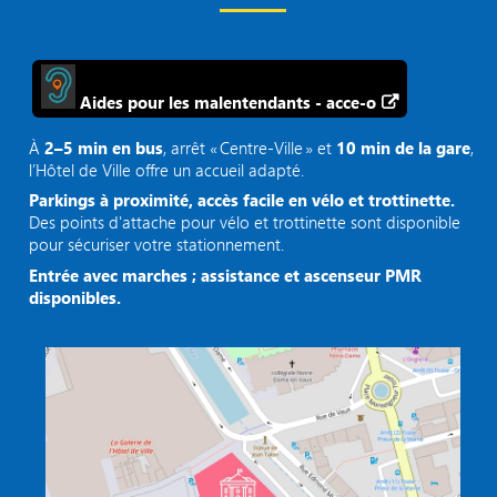
Aides pour les malentendants - acce-o
À
2–5 min en bus
, arrêt « Centre‑Ville » et
10 min de la gare
,
l’Hôtel de Ville offre un accueil adapté.
Parkings à proximité, accès facile en vélo et trottinette.
Des points d'attache pour vélo et trottinette sont disponible
pour sécuriser votre stationnement.
Entrée avec marches ; assistance et ascenseur PMR
disponibles.