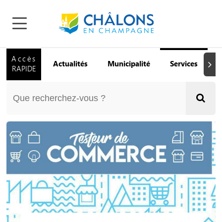
Accès
Actualités
Municipalité
Services
Q
Suiva
RAPIDE