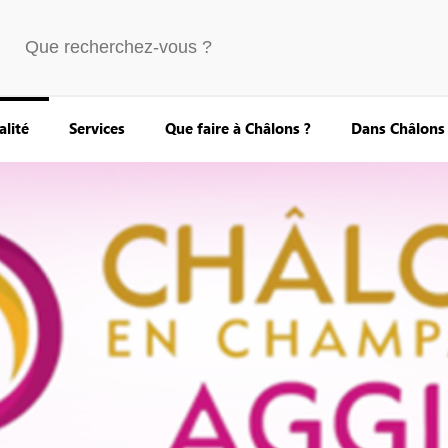
alité
Services
Que faire à Châlons ?
Dans Châlons