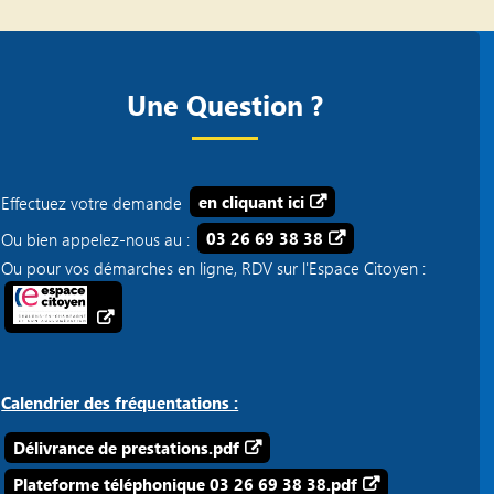
Une Question ?
Effectuez votre demande
en cliquant ici
Ou bien appelez-nous au :
03 26 69 38 38
Ou pour vos démarches en ligne, RDV sur l'Espace Citoyen :
Calendrier des fréquentations :
Délivrance de prestations.pdf
Plateforme téléphonique 03 26 69 38 38.pdf