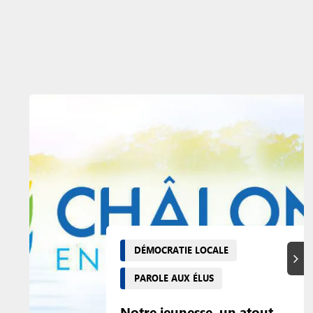
DÉMOCRATIE LOCALE
Suiva
PAROLE AUX ÉLUS
Notre jeunesse, un atout