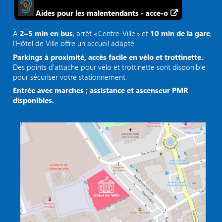
Aides pour les malentendants - acce-o
À
2–5 min en bus
, arrêt « Centre‑Ville » et
10 min de la gare
,
l’Hôtel de Ville offre un accueil adapté.
Parkings à proximité, accès facile en vélo et trottinette.
Des points d'attache pour vélo et trottinette sont disponible
pour sécuriser votre stationnement.
Entrée avec marches ; assistance et ascenseur PMR
disponibles.