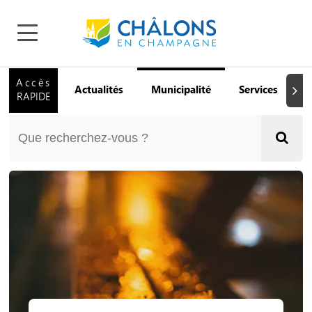
Accès
Actualités
Municipalité
Services
Q
Suiva
RAPIDE