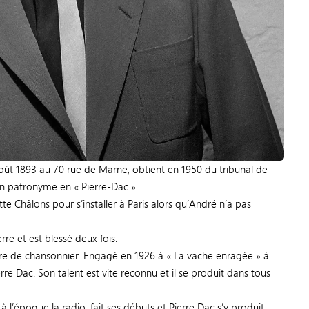
août 1893 au 70 rue de Marne, obtient en 1950 du tribunal de
n patronyme en « Pierre-Dac ».
te Châlons pour s’installer à Paris alors qu’André n’a pas
erre et est blessé deux fois.
rière de chansonnier. Engagé en 1926 à « La vache enragée » à
rre Dac. Son talent est vite reconnu et il se produit dans tous
 l’époque la radio, fait ses débuts et Pierre Dac s’y produit