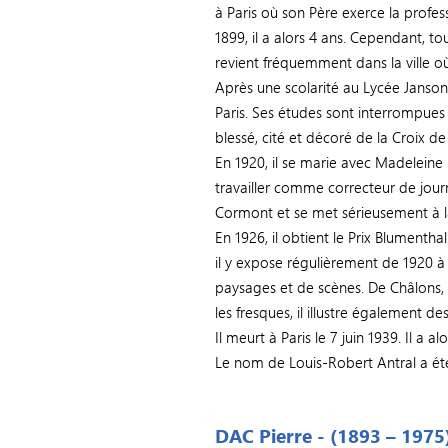
à Paris où son Père exerce la profe
1899, il a alors 4 ans. Cependant, to
revient fréquemment dans la ville où i
Après une scolarité au Lycée Janson d
Paris. Ses études sont interrompues p
blessé, cité et décoré de la Croix de
En 1920, il se marie avec Madeleine K
travailler comme correcteur de jour
Cormont et se met sérieusement à la 
En 1926, il obtient le Prix Blument
il y expose régulièrement de 1920 à 
paysages et de scènes. De Châlons, i
les fresques, il illustre également 
Il meurt à Paris le 7 juin 1939. Il a al
Le nom de Louis-Robert Antral a ét
DAC Pierre - (1893 – 1975