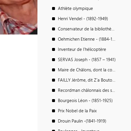
Athlète olympique
Henri Vendel - (1892-1949)
Conservateur de la bibliothèque et des musées de Châlons
Oehmichen Etienne - (1884-1955)
Inventeur de l’hélicoptère
SERVAS Joseph - (1857 – 1941)
Maire de Châlons, dont la conduite, dans des moments fort difficiles, lui a valu l’estime générale des Châlonnais
FAILLY Jérôme, dit Z’a Bouton - (1857-1925)
Recordman châlonnais des saluts élégants
Bourgeois Léon - (1851-1925)
Prix Nobel de la Paix
Drouin Paulin -(1841-1919)