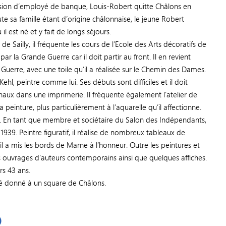
ssion d’employé de banque, Louis-Robert quitte Châlons en
ute sa famille étant d’origine châlonnaise, le jeune Robert
l est né et y fait de longs séjours.
e Sailly, il fréquente les cours de l’Ecole des Arts décoratifs de
ar la Grande Guerre car il doit partir au front. Il en revient
 Guerre, avec une toile qu’il a réalisée sur le Chemin des Dames.
ehl, peintre comme lui. Ses débuts sont difficiles et il doit
naux dans une imprimerie. Il fréquente également l’atelier de
peinture, plus particulièrement à l’aquarelle qu’il affectionne.
hal. En tant que membre et sociétaire du Salon des Indépendants,
1939. Peintre figuratif, il réalise de nombreux tableaux de
l a mis les bords de Marne à l’honneur. Outre les peintures et
des ouvrages d’auteurs contemporains ainsi que quelques affiches.
ors 43 ans.
é donné à un square de Châlons.
)