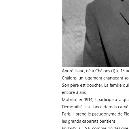
André Isaac, né à Châlons (1) le 15 
Châlons, un jugement changeant so
Son père est boucher. La famille quit
encore 3 ans.
Mobilisé en 1914, il participe à la gu
Démobilisé, il se lance dans la car
Paris, il prend le pseudonyme de Pie
les grands cabarets parisiens.
En 1935 la T.S.F, comme on désigne à