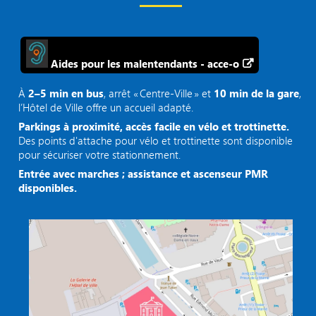
Aides pour les malentendants - acce-o
À
2–5 min en bus
, arrêt « Centre‑Ville » et
10 min de la gare
,
l’Hôtel de Ville offre un accueil adapté.
Parkings à proximité, accès facile en vélo et trottinette.
Des points d'attache pour vélo et trottinette sont disponible
pour sécuriser votre stationnement.
Entrée avec marches ; assistance et ascenseur PMR
disponibles.