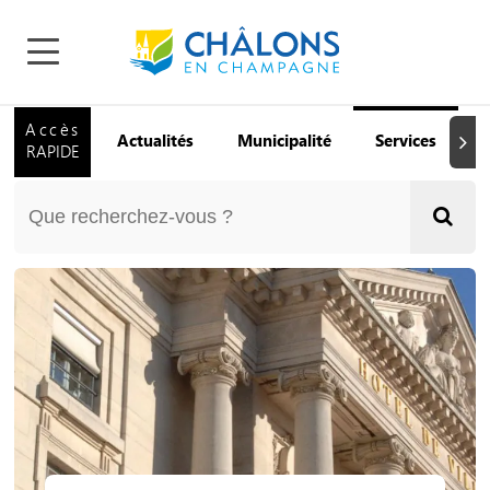
Accès
Actualités
Municipalité
Services
Q
Suiva
RAPIDE