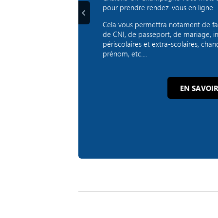
pour prendre rendez-vous en ligne.
Précédent
EN SAVOIR
Cela vous permettra notament de fai
de CNI, de passeport, de mariage, ins
périscolaires et extra-scolaires, c
prénom, etc....
EN SAVOIR