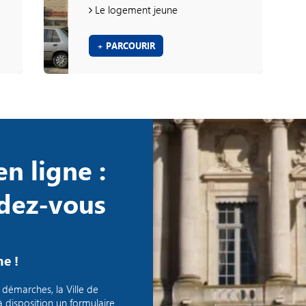
Le logement jeune
+ PARCOURIR
n ligne :
mille
ndez-vous
hes des familles qui n’ont à
tifs nécessaires pour les
urs enfants.
e !
services municipaux en
amilles.
démarches, la Ville de
disposition un formulaire