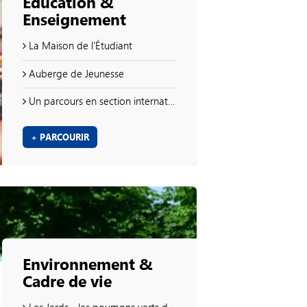
Education &
Enseignement
La Maison de l’Étudiant
Auberge de Jeunesse
Un parcours en section internationale allemand
+ PARCOURIR
Environnement &
Cadre de vie
Les Jards - les poumons verts de la ville