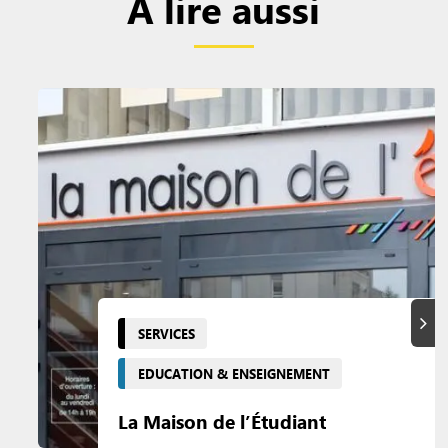
A lire aussi
Suiva
SERVICES
EDUCATION & ENSEIGNEMENT
La Maison de l’Étudiant