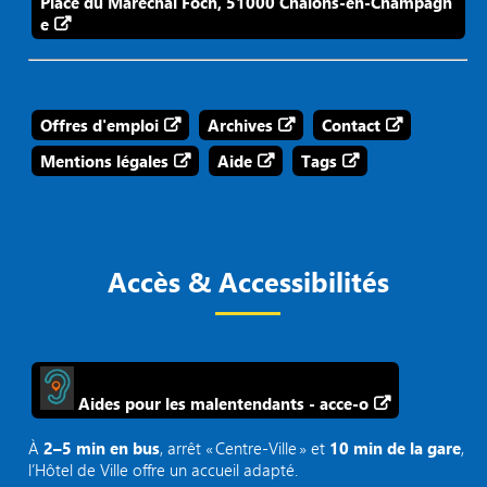
Place du Maréchal Foch, 51000 Châlons-en-Champagn
e
Offres d'emploi
Archives
Contact
Mentions légales
Aide
Tags
Accès & Accessibilités
Aides pour les malentendants - acce-o
À
2–5 min en bus
, arrêt « Centre‑Ville » et
10 min de la gare
,
l’Hôtel de Ville offre un accueil adapté.