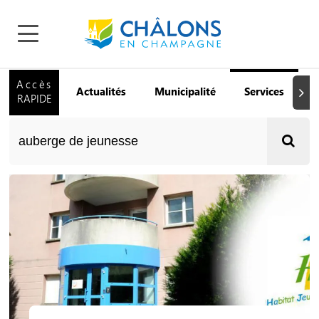
Accès
Actualités
Municipalité
Services
Q
Suiva
RAPIDE