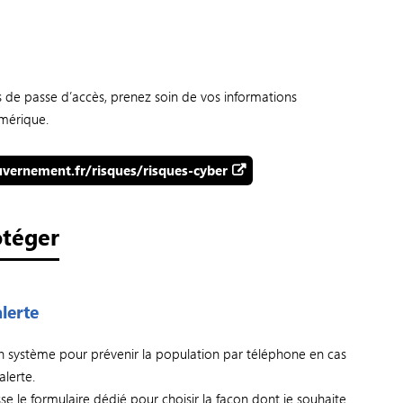
 de passe d’accès, prenez soin de vos informations
umérique.
vernement.fr/risques/risques-cyber
otéger
lerte
un système pour prévenir la population par téléphone en cas
alerte.
isse le formulaire dédié pour choisir la façon dont je souhaite