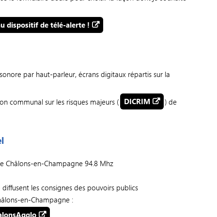
u dispositif de télé-alerte !
sonore par haut-parleur, écrans digitaux répartis sur la
on communal sur les risques majeurs (
DICRIM
) de
l
e Châlons-en-Champagne 94.8 Mhz
 diffusent les consignes des pouvoirs publics
 Châlons-en-Champagne :
alonsAgglo