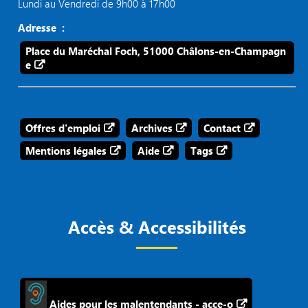
Lundi au Vendredi de 9h00 à 17h00
Adresse :
Place du Maréchal Foch, 51000 Châlons-en-Champagn
e
Offres d'emploi
Archives
Contact
Mentions légales
Aide
Tags
Accès & Accessibilités
Aides pour les malentendants - acce-o