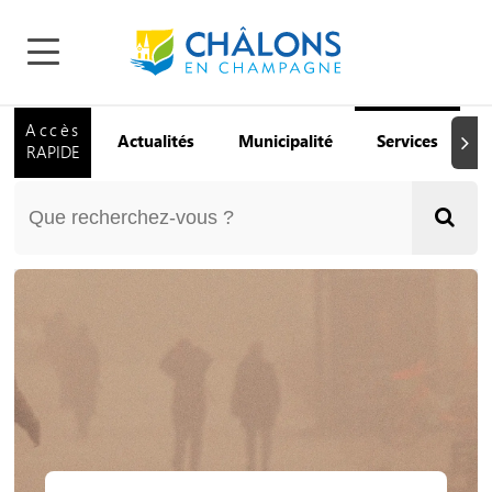
Accès
Actualités
Municipalité
Services
Q
Suiva
RAPIDE