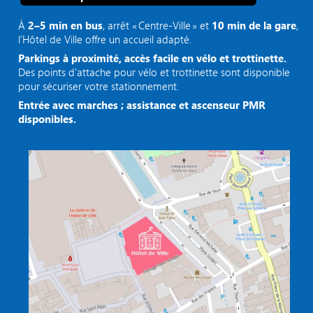
À
2–5 min en bus
, arrêt « Centre‑Ville » et
10 min de la gare
,
l’Hôtel de Ville offre un accueil adapté.
Parkings à proximité, accès facile en vélo et trottinette.
Des points d'attache pour vélo et trottinette sont disponible
pour sécuriser votre stationnement.
Entrée avec marches ; assistance et ascenseur PMR
disponibles.