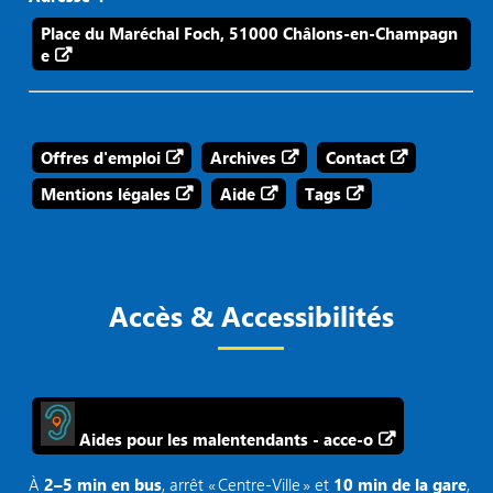
Place du Maréchal Foch, 51000 Châlons-en-Champagn
e
Offres d'emploi
Archives
Contact
Mentions légales
Aide
Tags
Accès & Accessibilités
Aides pour les malentendants - acce-o
À
2–5 min en bus
, arrêt « Centre‑Ville » et
10 min de la gare
,