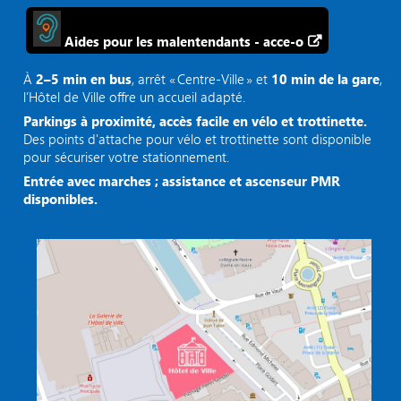
Aides pour les malentendants - acce-o
À
2–5 min en bus
, arrêt « Centre‑Ville » et
10 min de la gare
,
l’Hôtel de Ville offre un accueil adapté.
Parkings à proximité, accès facile en vélo et trottinette.
Des points d'attache pour vélo et trottinette sont disponible
pour sécuriser votre stationnement.
Entrée avec marches ; assistance et ascenseur PMR
disponibles.