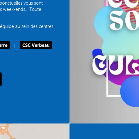
t ponctuelles vous sont
les week-ends… Toute
équipe au sein des centres
erre
|
CSC Verbeau