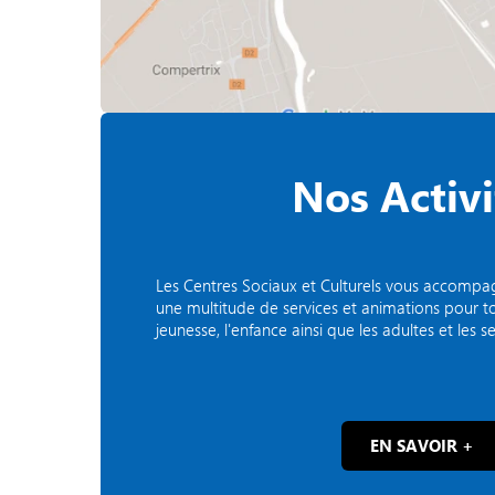
Nos Activi
Les Centres Sociaux et Culturels vous accomp
une multitude de services et animations pour tous
jeunesse, l'enfance ainsi que les adultes et les se
EN SAVOIR +