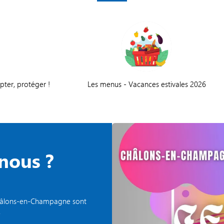
apter, protéger !
Les menus - Vacances estivales 2026
nous ?
e Châlons-en-Champagne sont
.