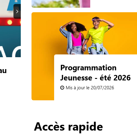
Suivant
Programmation
c
Inscription vide-Gren
Jeunesse - été 2026
Square d'Orléans - C
Mis à jour le 20/07/2026
Mis à jour le 20/07/2026
Accès rapide