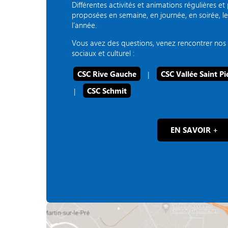
Différentes activités et animations régulières e
proposées en semaine, en journée, en soirée, 
l’année.
Vous avez des questions, venez rencontrer nos 
sociaux et culturel :
CSC Rive Gauche
|
CSC Vallée Saint Pi
|
CSC Schmit
EN SAVOIR +