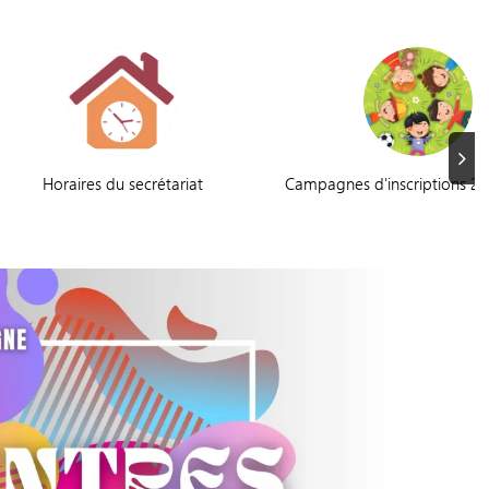
Suiva
Horaires du secrétariat
Campagnes d'inscriptions 2