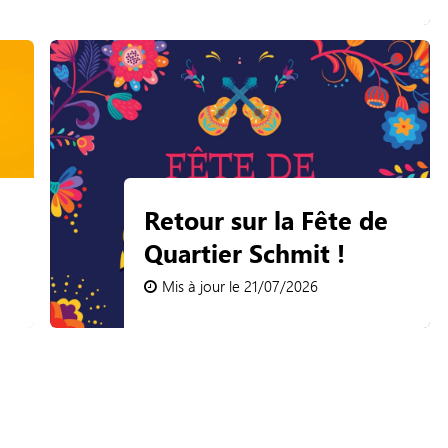
Retour sur la Fête de
iers au
Vos plannings fam
Quartier Schmit !
SC RG
!
Mis à jour le 21/07/2026
Mis à jour le 30/06/2026