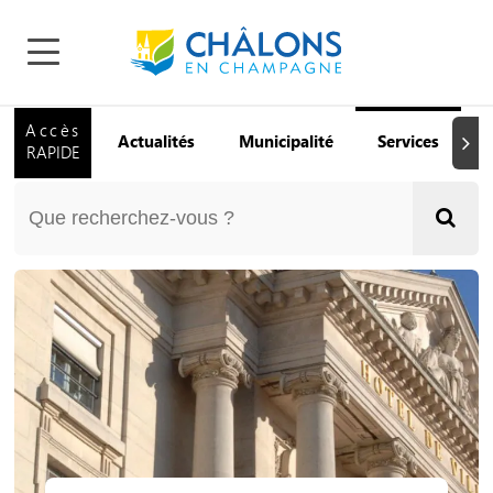
Accès
Actualités
Municipalité
Services
Q
Suiva
RAPIDE