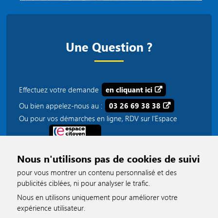
Une Question ?
Effectuez votre demande
en cliquant ici
Ou bien appelez-nous au :
03 26 69 38 38
Ou pour vos démarches en ligne, RDV sur l'Espace
Citoyen :
Nous n'utilisons pas de cookies de suivi
pour vous montrer un contenu personnalisé et des
Calendrier des fréquentations :
publicités ciblées, ni pour analyser le trafic.
Nous en utilisons uniquement pour améliorer votre
Délivrance de prestations.pdf
accessible
expérience utilisateur.
Plateforme téléphonique 03 26 69 38 38.pdf