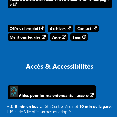
e
Offres d'emploi
Archives
Contact
Mentions légales
Aide
Tags
Accès & Accessibilités
Aides pour les malentendants - acce-o
À
2–5 min en bus
, arrêt « Centre‑Ville » et
10 min de la gare
,
l’Hôtel de Ville offre un accueil adapté.